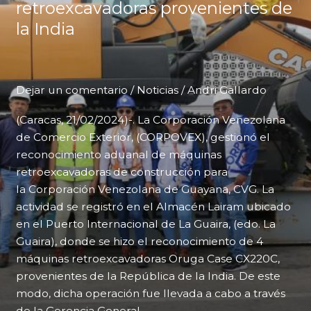
retroexcavadoras provenientes de
la India
Dejar un comentario
/
Noticias
/
Andri Gallardo
(Caracas, 21/02/2024)-. La Corporación Venezolana
de Comercio Exterior, (CORPOVEX), gestionó el
reconocimiento aduanal de máquinas
retroexcavadoras de construcción para
la Corporación Venezolana de Guayana, CVG. La
actividad se registró en el Almacén Lairam ubicado
en el Puerto Internacional de La Guaira, (edo. La
Guaira), donde se hizo el reconocimiento de 4
máquinas retroexcavadoras Oruga Case CX220C,
provenientes de la República de la India. De este
modo, dicha operación fue llevada a cabo a través
de la Gerencia General