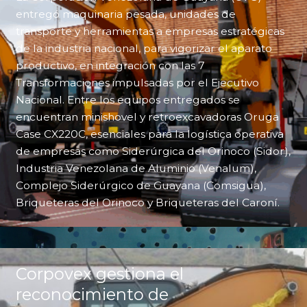
entregó maquinaria pesada, unidades de
transporte y herramientas a empresas estratégicas
de la industria nacional, para vigorizar el aparato
productivo, en integración con las 7
Transformaciones impulsadas por el Ejecutivo
Nacional. Entre los equipos entregados se
encuentran minishovel y retroexcavadoras Oruga
Case CX220C, esenciales para la logística operativa
de empresas como Siderúrgica del Orinoco (Sidor),
Industria Venezolana de Aluminio (Venalum),
Complejo Siderúrgico de Guayana (Comsigua),
Briqueteras del Orinoco y Briqueteras del Caroní.
Corpovex gestiona el
reconocimiento de