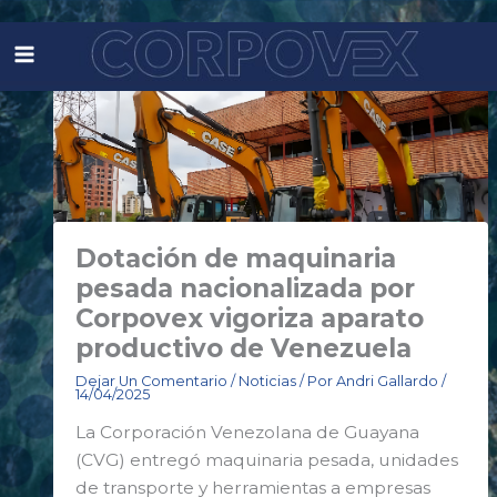
Ir
al
contenido
Dotación de maquinaria
pesada nacionalizada por
Corpovex vigoriza aparato
productivo de Venezuela
Dejar Un Comentario
/
Noticias
/ Por
Andri Gallardo
/
14/04/2025
La Corporación Venezolana de Guayana
(CVG) entregó maquinaria pesada, unidades
de transporte y herramientas a empresas