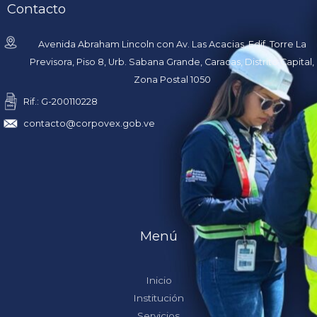
Contacto
Avenida Abraham Lincoln con Av. Las Acacias, Edif. Torre La
Previsora, Piso 8, Urb. Sabana Grande, Caracas, Distrito Capital,
Zona Postal 1050
Rif.: G-200110228
contacto@corpovex.gob.ve
Menú
Inicio
Institución
Servicios