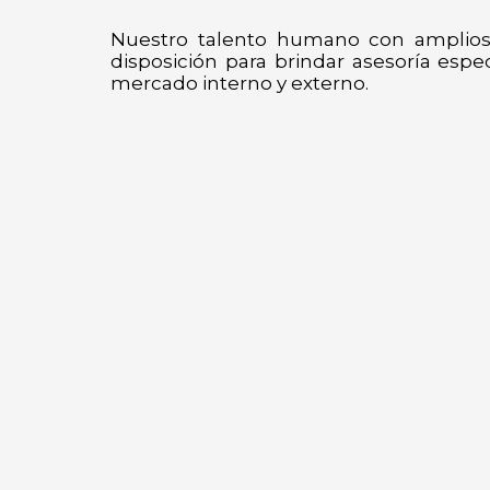
Nuestro talento humano con amplios 
disposición para brindar asesoría espe
mercado interno y externo.
Contacto
Avenida Abraham Lincoln con Av.