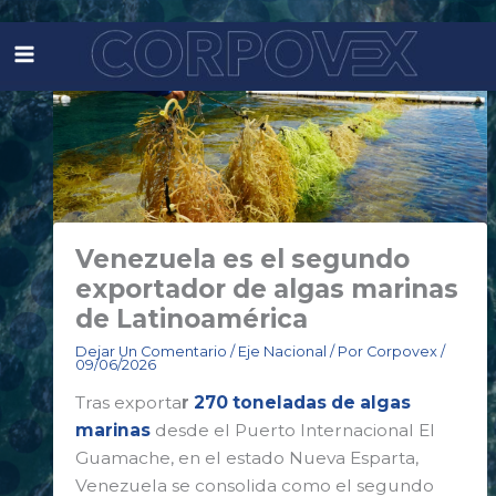
Ir
al
contenido
Venezuela es el segundo
exportador de algas marinas
de Latinoamérica
Dejar Un Comentario
/
Eje Nacional
/ Por
Corpovex
/
09/06/2026
Tras exporta
r
270 toneladas de algas
marinas
desde el Puerto Internacional El
Guamache, en el estado Nueva Esparta,
Venezuela se consolida como el segundo