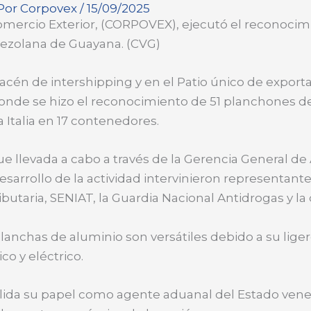
 Por
Corpovex
/
15/09/2025
omercio Exterior, (CORPOVEX), ejecutó el reconoci
nezolana de Guayana. (CVG)
macén de intershipping y en el Patio único de export
onde se hizo el reconocimiento de 51 planchones de
Italia en 17 contenedores.
e llevada a cabo a través de la Gerencia General d
esarrollo de la actividad intervinieron representant
butaria, SENIAT, la Guardia Nacional Antidrogas y l
anchas de aluminio son versátiles debido a su ligerez
o y eléctrico.
lida su papel como agente aduanal del Estado vene