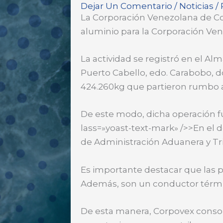
Dejar Un Comentario
/
Noticias
/
La Corporación Venezolana de C
aluminio para la Corporación Ve
La actividad se registró en el Al
Puerto Cabello, edo. Carabobo, d
424.260kg que partieron rumbo a 
De este modo, dicha operación fu
lass=»yoast-text-mark» />>En el d
de Administración Aduanera y Tri
Es importante destacar que las pl
Además, son un conductor térmic
De esta manera, Corpovex conso