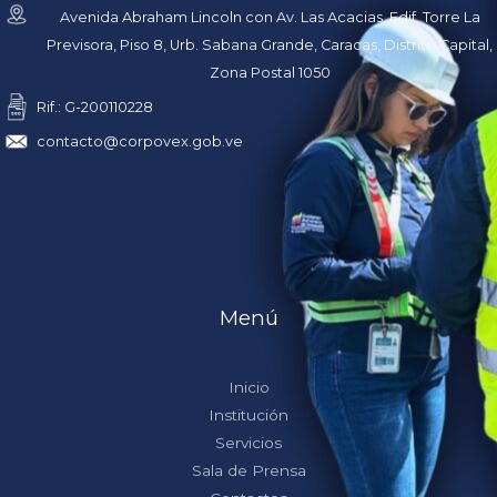
Avenida Abraham Lincoln con Av. Las Acacias, Edif. Torre La
Previsora, Piso 8, Urb. Sabana Grande, Caracas, Distrito Capital,
Zona Postal 1050
Rif.: G-200110228
contacto@corpovex.gob.ve
Menú
Inicio
Institución
Servicios
Sala de Prensa