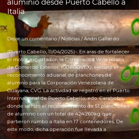
aluminio desde Puerto Cabello a
Italia
Dejar un comentario
/
Noticias
/
Andri Gallardo
(Puerto Cabello, 11/04/2025)-. En aras de fortalecer
el motor exportador, la Corporación Venezolana
de Comercio Exterior, (CORPOVEX), ejecutó el
reconocimiento aduanal de planchones de
aluminio para la Corporación Venezolana de
Guayana, CVG. La actividad se registró en el Puerto
Internacional de Puerto Cabello, edo. Carabobo,
donde se hizo el reconocimiento de 51 planchones
de aluminio con un total de 424.260kg que
partieron rumbo a Italia en 17 contenedores. De
este modo, dicha operación fue llevada a