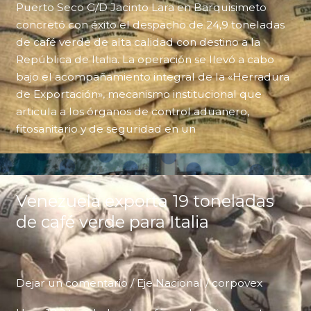
Puerto Seco G/D Jacinto Lara en Barquisimeto
concretó con éxito el despacho de 24,9 toneladas
de café verde de alta calidad con destino a la
República de Italia. La operación se llevó a cabo
bajo el acompañamiento integral de la «Herradura
de Exportación», mecanismo institucional que
articula a los órganos de control aduanero,
fitosanitario y de seguridad en un
Venezuela exporta 19 toneladas
de café verde para Italia
Dejar un comentario
/
Eje Nacional
/
corpovex