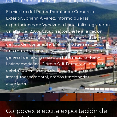
Dejar un comentario
/
Eje Nacional
/
corpovex
El ministro del Poder Popular de Comercio
Exterior, Johann Álvarez, informó que las
exportaciones de Venezuela hacia Italia registraron
un alza del 226%. Esta cifra convierte a la nación
europea en el principal destino comercial del país
dentro del continente. El anuncio fue realizado tras
una reunión estratégica en Roma con el secretario
general de la Organización Internacional Italo-
Latinoamericana, Giorgio Silli. Durante el encuentro
celebrado en la sede de este organismo
intergubernamental, ambos funcionarios
acordaron
Corpovex ejecuta exportación de