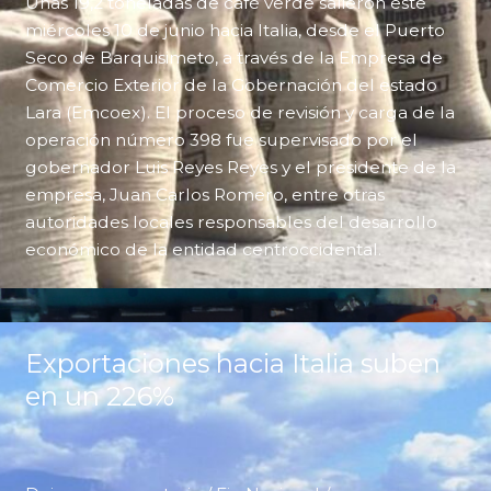
Unas 19,2 toneladas de café verde salieron este
miércoles 10 de junio hacia Italia, desde el Puerto
Seco de Barquisimeto, a través de la Empresa de
Comercio Exterior de la Gobernación del estado
Lara (Emcoex). El proceso de revisión y carga de la
operación número 398 fue supervisado por el
gobernador Luis Reyes Reyes y el presidente de la
empresa, Juan Carlos Romero, entre otras
autoridades locales responsables del desarrollo
económico de la entidad centroccidental.
Exportaciones hacia Italia suben
en un 226%